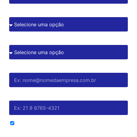
Sua área de atuação
Senioridade do cargo que ocupa
Email corporativo
Celular(whatsapp)
Você aceita o uso dos seus dados pela Bondy para
identificação de interesses e recebimento de comunicações,
anúncios e convites personalizados via WhatsApp e e-mail?