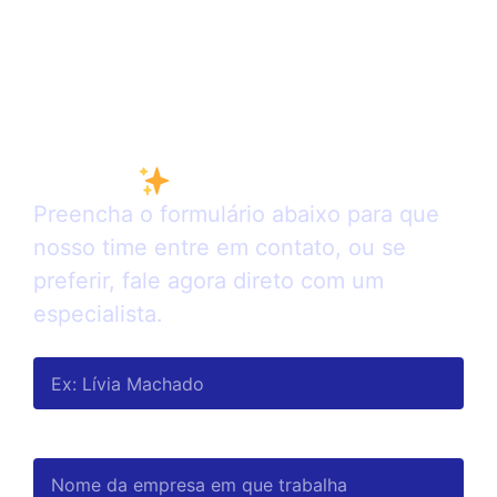
Revolucione a experiência
do seu colaborador com a
Bondy
Preencha o formulário abaixo para que
nosso time entre em contato, ou se
preferir, fale agora direto com um
especialista.
Seu nome e sobrenome
Nome da empresa