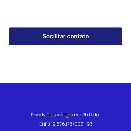
Você pode cancelar a assinatura dessas comunicações a
qualquer momento. Saiba mais na nossa
Política
. Ao aceitar
os termos deste formulário, você consente com o uso dos
dados pessoais para a finalidade acima descrita.
Socilitar contato
Bondy Tecnologia em Rh Ltda.
CNPJ 19.676.176/0001-96