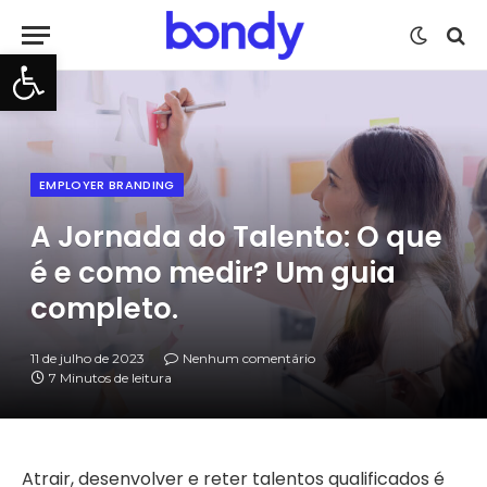
Barra de Ferramentas Aberta
EMPLOYER BRANDING
A Jornada do Talento: O que
é e como medir? Um guia
completo.
11 de julho de 2023
Nenhum comentário
7 Minutos de leitura
Atrair, desenvolver e reter talentos qualificados é