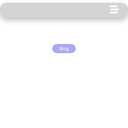
Blog
O paradoxo da IA no
RH: mais tecnologia,
mais humanidade